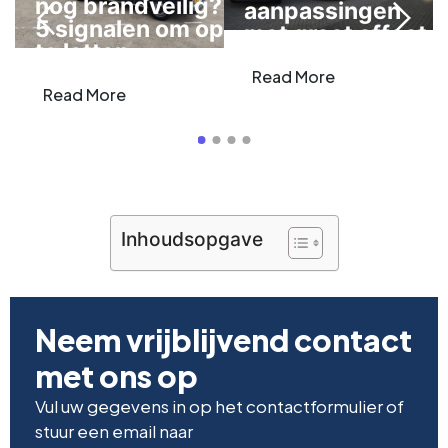
nog brandveilig?
aanpassingen
5 signalen om op
met groot effect
te letten
Read More
Read More
Inhoudsopgave
Neem vrijblijvend contact
met ons op
Vul uw gegevens in op het contactformulier of
stuur een email naar